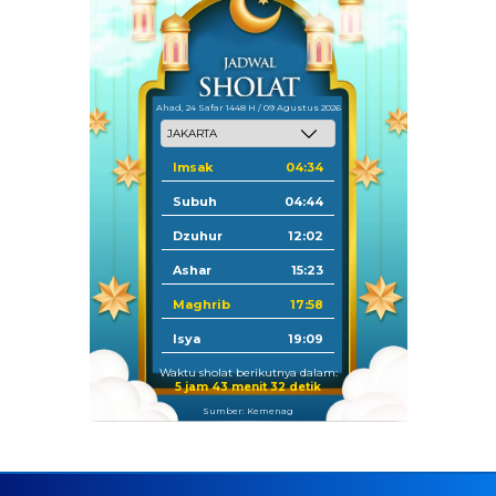
Ahad, 24 Safar 1448 H / 09 Agustus 2026
Imsak
04:34
Subuh
04:44
Dzuhur
12:02
Ashar
15:23
Maghrib
17:58
Isya
19:09
Waktu sholat berikutnya dalam:
5 jam 43 menit 31 detik
Sumber: Kemenag