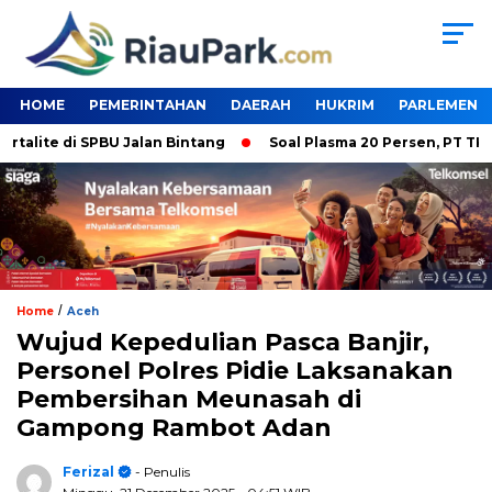
HOME
PEMERINTAHAN
DAERAH
HUKRIM
PARLEMEN
te di SPBU Jalan Bintang
Soal Plasma 20 Persen, PT TKWL Ta
/
Home
Aceh
Wujud Kepedulian Pasca Banjir,
Personel Polres Pidie Laksanakan
Pembersihan Meunasah di
Gampong Rambot Adan
Ferizal
- Penulis