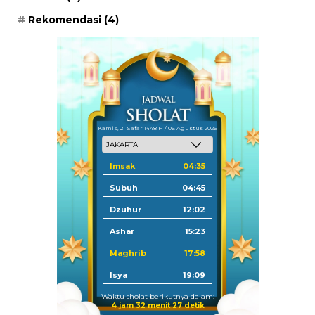
Rekomendasi
(4)
Kamis, 21 Safar 1448 H / 06 Agustus 2026
Imsak
04:35
Subuh
04:45
Dzuhur
12:02
Ashar
15:23
Maghrib
17:58
Isya
19:09
Waktu sholat berikutnya dalam:
4 jam 32 menit 27 detik