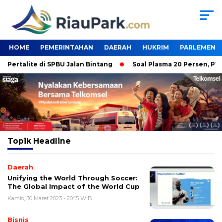
HOME
PEMERINTAHAN
DAERAH
HUKRIM
PARLEMEN
ertalite di SPBU Jalan Bintang
Soal Plasma 20 Persen, PT TK
Topik
Headline
Daerah
Unifying the World Through Soccer:
The Global Impact of the World Cup
Kamis, 30 Maret 2023 - 20:15 WIB
Bisnis