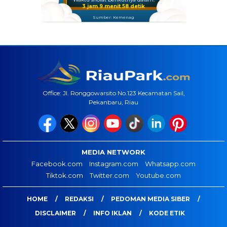
3 jam 9 menit 57 detik
Sumber: Kemenag
Office: Jl. Ronggowarsito No.123 Kecamatan Sail,
Pekanbaru, Riau
MEDIA NETWORK
Facebook.com
Instagram.com
Whatsapp.com
Tiktok.com
Twitter.com
Youtube.com
HOME
REDAKSI
PEDOMAN MEDIA SIBER
DISCLAIMER
INFO IKLAN
KODE ETIK