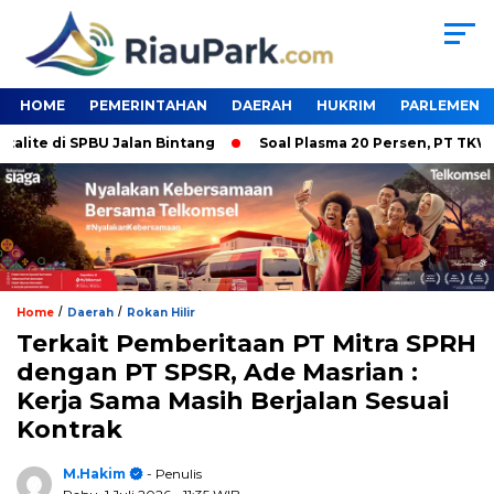
HOME
PEMERINTAHAN
DAERAH
HUKRIM
PARLEMEN
e di SPBU Jalan Bintang
Soal Plasma 20 Persen, PT TKWL Tak 
/
/
Home
Daerah
Rokan Hilir
Terkait Pemberitaan PT Mitra SPRH
dengan PT SPSR, Ade Masrian :
Kerja Sama Masih Berjalan Sesuai
Kontrak
M.Hakim
- Penulis