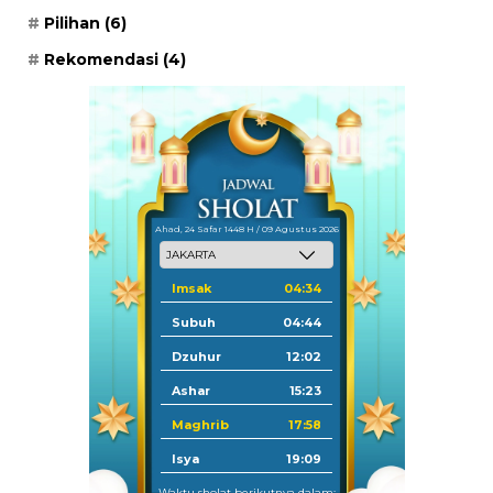
Pilihan
(6)
Rekomendasi
(4)
Ahad, 24 Safar 1448 H / 09 Agustus 2026
Imsak
04:34
Subuh
04:44
Dzuhur
12:02
Ashar
15:23
Maghrib
17:58
Isya
19:09
Waktu sholat berikutnya dalam: