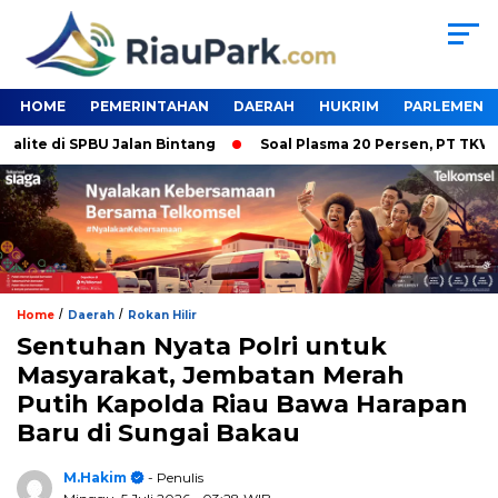
HOME
PEMERINTAHAN
DAERAH
HUKRIM
PARLEMEN
e di SPBU Jalan Bintang
Soal Plasma 20 Persen, PT TKWL Tak 
/
/
Home
Daerah
Rokan Hilir
Sentuhan Nyata Polri untuk
Masyarakat, Jembatan Merah
Putih Kapolda Riau Bawa Harapan
Baru di Sungai Bakau
M.Hakim
- Penulis