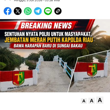
Minggu, 5 Juli 2026
- 03:28 WIB
A
A
A