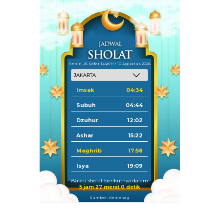
Senin, 25 Safar 1448 H / 10 Agustus 2026
Imsak
04:34
Subuh
04:44
Dzuhur
12:02
Ashar
15:22
Maghrib
17:58
Isya
19:09
Waktu sholat berikutnya dalam:
5 jam 26 menit 59 detik
Sumber: Kemenag