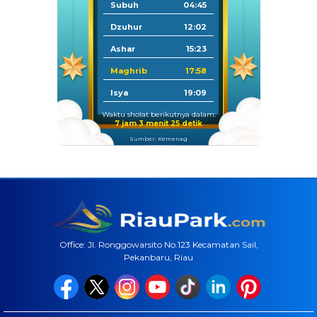
Subuh
04:45
Dzuhur
12:02
Ashar
15:23
Maghrib
17:58
Isya
19:09
Waktu sholat berikutnya dalam:
7 jam 3 menit 24 detik
Sumber: Kemenag
Office: Jl. Ronggowarsito No.123 Kecamatan Sail,
Pekanbaru, Riau