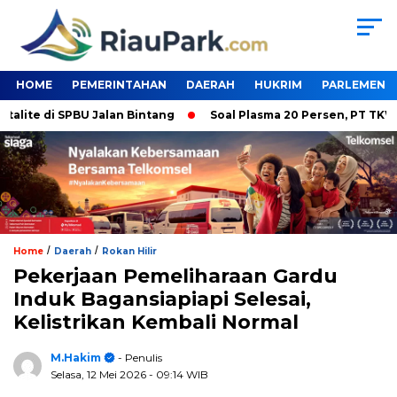
HOME
PEMERINTAHAN
DAERAH
HUKRIM
PARLEMEN
te di SPBU Jalan Bintang
Soal Plasma 20 Persen, PT TKWL Ta
/
/
Home
Daerah
Rokan Hilir
Pekerjaan Pemeliharaan Gardu
Induk Bagansiapiapi Selesai,
Kelistrikan Kembali Normal
M.Hakim
- Penulis
Selasa, 12 Mei 2026
- 09:14 WIB