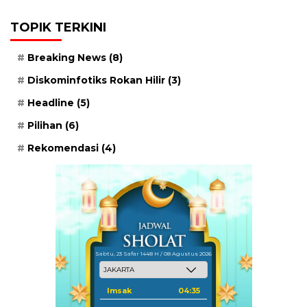
TOPIK TERKINI
Breaking News
(8)
Diskominfotiks Rokan Hilir
(3)
Headline
(5)
Pilihan
(6)
Rekomendasi
(4)
Sabtu, 23 Safar 1448 H / 08 Agustus 2026
Imsak
04:35