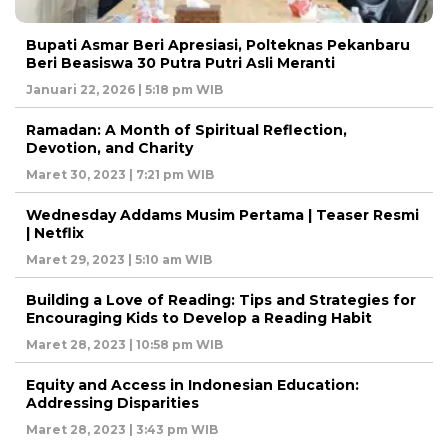
Bupati Asmar Beri Apresiasi, Polteknas Pekanbaru
Beri Beasiswa 30 Putra Putri Asli Meranti
Januari 22, 2026 | 5:18 pm WIB
Ramadan: A Month of Spiritual Reflection,
Devotion, and Charity
Maret 30, 2023 | 7:21 pm WIB
Wednesday Addams Musim Pertama | Teaser Resmi
| Netflix
Maret 29, 2023 | 5:10 am WIB
Building a Love of Reading: Tips and Strategies for
Encouraging Kids to Develop a Reading Habit
Maret 28, 2023 | 10:58 pm WIB
Equity and Access in Indonesian Education:
Addressing Disparities
Maret 28, 2023 | 3:43 pm WIB