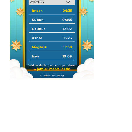
Imsak
04:35
Subuh
04:45
Dzuhur
12:02
Ashar
15:23
Maghrib
17:58
Isya
19:09
Waktu sholat berikutnya dalam:
4 jam 37 menit 59 detik
Sumber: Kemenag