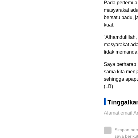
Pada pertemuan
masyarakat ada
bersatu padu, j
kuat.
“Alhamdulillah
masyarakat ada
tidak memandan
Saya berharap 
sama kita menjag
sehingga apapun
(LB)
Tinggalka
Alamat email An
Simpan nama
saya beriku