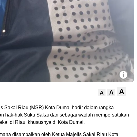
i
A
A
A
is Sakai Riau (MSR) Kota Dumai hadir dalam rangka
n hak-hak Suku Sakai dan sebagai wadah mempersatukan
akai di Riau, khususnya di Kota Dumai.
imana disampaikan oleh Ketua Majelis Sakai Riau Kota