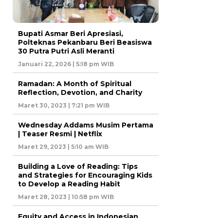
Bupati Asmar Beri Apresiasi,
Polteknas Pekanbaru Beri Beasiswa
30 Putra Putri Asli Meranti
Januari 22, 2026 | 5:18 pm WIB
Ramadan: A Month of Spiritual
Reflection, Devotion, and Charity
Maret 30, 2023 | 7:21 pm WIB
Wednesday Addams Musim Pertama
| Teaser Resmi | Netflix
Maret 29, 2023 | 5:10 am WIB
Building a Love of Reading: Tips
and Strategies for Encouraging Kids
to Develop a Reading Habit
Maret 28, 2023 | 10:58 pm WIB
Equity and Access in Indonesian