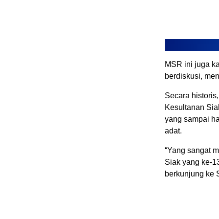
MSR ini juga k
berdiskusi, me
Secara historis
Kesultanan Siak
yang sampai har
adat.
“Yang sangat m
Siak yang ke-13
berkunjung ke S