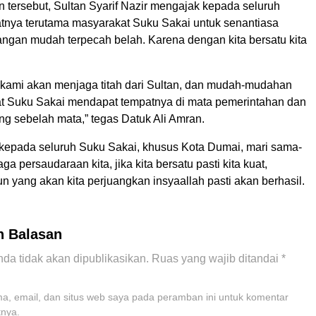
 tersebut, Sultan Syarif Nazir mengajak kepada seluruh
tnya terutama masyarakat Suku Sakai untuk senantiasa
angan mudah terpecah belah. Karena dengan kita bersatu kita
, kami akan menjaga titah dari Sultan, dan mudah-mudahan
t Suku Sakai mendapat tempatnya di mata pemerintahan dan
g sebelah mata,” tegas Datuk Ali Amran.
kepada seluruh Suku Sakai, khusus Kota Dumai, mari sama-
a persaudaraan kita, jika kita bersatu pasti kita kuat,
 yang akan kita perjuangkan insyaallah pasti akan berhasil.
n Balasan
da tidak akan dipublikasikan.
Ruas yang wajib ditandai
*
, email, dan situs web saya pada peramban ini untuk komentar
tnya.