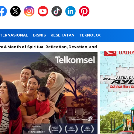
NTERNASIONAL
BISNIS
KESEHATAN
TEKNOLOGI
WISATA
Spiritual Reflection, Devotion, and Charity
The Latest News 