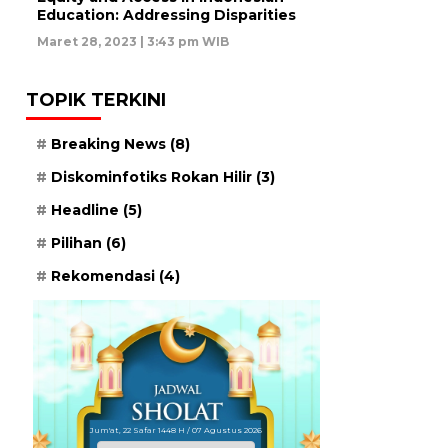
Education: Addressing Disparities
Maret 28, 2023 | 3:43 pm WIB
TOPIK TERKINI
Breaking News
(8)
Diskominfotiks Rokan Hilir
(3)
Headline
(5)
Pilihan
(6)
Rekomendasi
(4)
Jum'at, 22 Safar 1448 H / 07 Agustus 2026