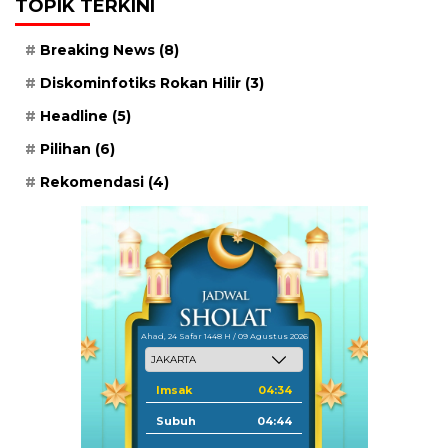
TOPIK TERKINI
Breaking News
(8)
Diskominfotiks Rokan Hilir
(3)
Headline
(5)
Pilihan
(6)
Rekomendasi
(4)
Ahad, 24 Safar 1448 H / 09 Agustus 2026
Imsak
04:34
Subuh
04:44