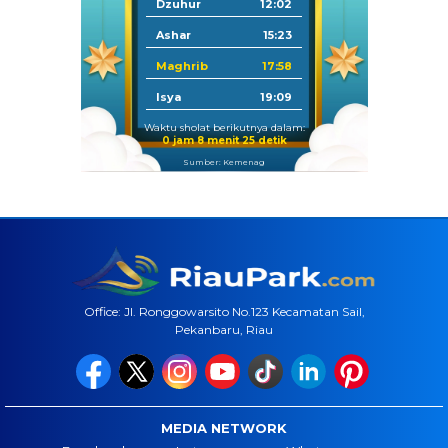
Dzuhur
12:02
Ashar
15:23
Maghrib
17:58
Isya
19:09
Waktu sholat berikutnya dalam:
0 jam 8 menit 24 detik
Sumber: Kemenag
Office: Jl. Ronggowarsito No.123 Kecamatan Sail,
Pekanbaru, Riau
MEDIA NETWORK