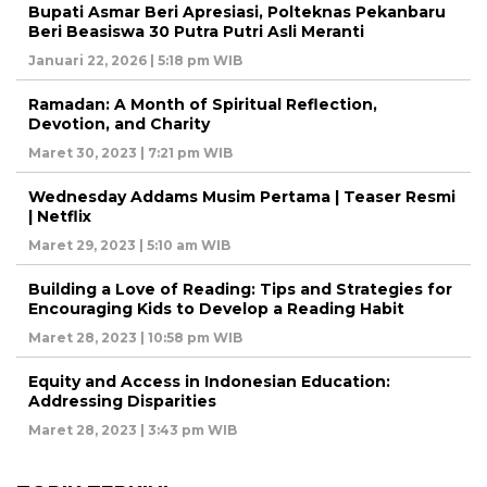
Bupati Asmar Beri Apresiasi, Polteknas Pekanbaru
Beri Beasiswa 30 Putra Putri Asli Meranti
Januari 22, 2026 | 5:18 pm WIB
Ramadan: A Month of Spiritual Reflection,
Devotion, and Charity
Maret 30, 2023 | 7:21 pm WIB
Wednesday Addams Musim Pertama | Teaser Resmi
| Netflix
Maret 29, 2023 | 5:10 am WIB
Building a Love of Reading: Tips and Strategies for
Encouraging Kids to Develop a Reading Habit
Maret 28, 2023 | 10:58 pm WIB
Equity and Access in Indonesian Education:
Addressing Disparities
Maret 28, 2023 | 3:43 pm WIB