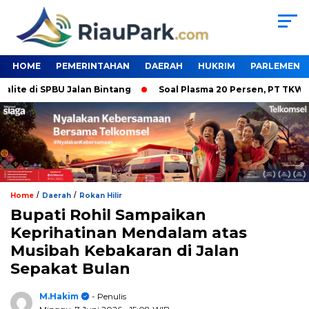
HOME
PEMERINTAHAN
DAERAH
HUKRIM
PARLEMEN
 di SPBU Jalan Bintang
Soal Plasma 20 Persen, PT TKWL Tak 
/
/
Home
Daerah
Rokan Hilir
Bupati Rohil Sampaikan
Keprihatinan Mendalam atas
Musibah Kebakaran di Jalan
Sepakat Bulan
M.Hakim
- Penulis