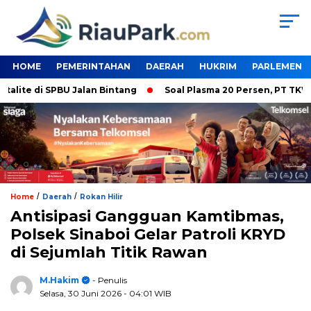
HOME
PEMERINTAHAN
DAERAH
HUKRIM
PARLEMEN
e di SPBU Jalan Bintang
Soal Plasma 20 Persen, PT TKWL Tak
/
/
Home
Daerah
Rokan Hilir
Antisipasi Gangguan Kamtibmas,
Polsek Sinaboi Gelar Patroli KRYD
di Sejumlah Titik Rawan
M.Hakim
- Penulis
Selasa, 30 Juni 2026
- 04:01 WIB