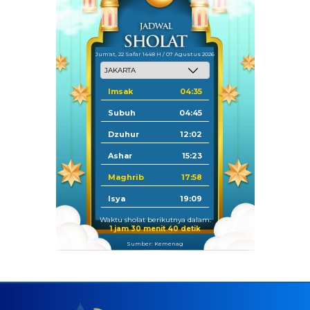
Jum'at, 22 Safar 1448 H / 07 Agustus 2026
Imsak
04:35
Subuh
04:45
Dzuhur
12:02
Ashar
15:23
Maghrib
17:58
Isya
19:09
Waktu sholat berikutnya dalam:
1 jam 30 menit 39 detik
Sumber: Kemenag