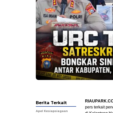
RIAUPARK.CO
Berita Terkait
pers terkait p
Apel Kesiapsiagaan