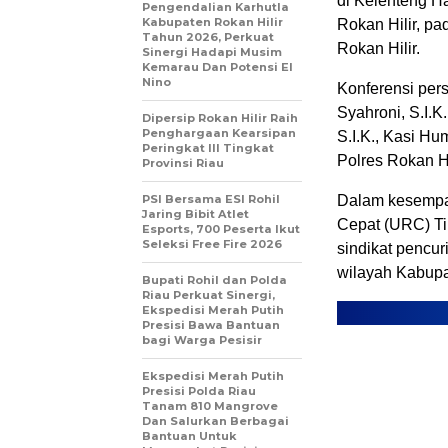
di Kelenteng H
Pengendalian Karhutla
Kabupaten Rokan Hilir
Rokan Hilir, pa
Tahun 2026, Perkuat
Rokan Hilir.
Sinergi Hadapi Musim
Kemarau Dan Potensi El
Nino
Konferensi per
Syahroni, S.I.K
Dipersip Rokan Hilir Raih
Penghargaan Kearsipan
S.I.K., Kasi Hu
Peringkat III Tingkat
Polres Rokan Hi
Provinsi Riau
PSI Bersama ESI Rohil
Dalam kesempat
Jaring Bibit Atlet
Cepat (URC) Ti
Esports, 700 Peserta Ikut
Seleksi Free Fire 2026
sindikat pencu
wilayah Kabupa
Bupati Rohil dan Polda
Riau Perkuat Sinergi,
Ekspedisi Merah Putih
Presisi Bawa Bantuan
bagi Warga Pesisir
Ekspedisi Merah Putih
Presisi Polda Riau
Tanam 810 Mangrove
Dan Salurkan Berbagai
Bantuan Untuk