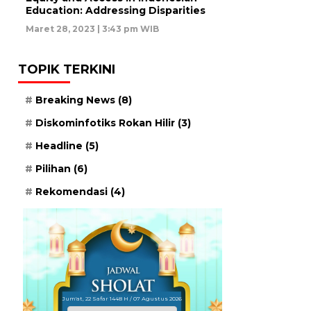
Education: Addressing Disparities
Maret 28, 2023 | 3:43 pm WIB
TOPIK TERKINI
Breaking News
(8)
Diskominfotiks Rokan Hilir
(3)
Headline
(5)
Pilihan
(6)
Rekomendasi
(4)
Jum'at, 22 Safar 1448 H / 07 Agustus 2026