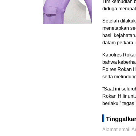
Tim kemudian b
diduga merupaka
Setelah dilaku
menetapkan seo
hasil kejahatan
dalam perkara i
Kapolres Rokan
bahwa keberhas
Polres Rokan H
serta melindung
“Saat ini selur
Rokan Hilir unt
berlaku,” tega
Tinggalka
Alamat email An