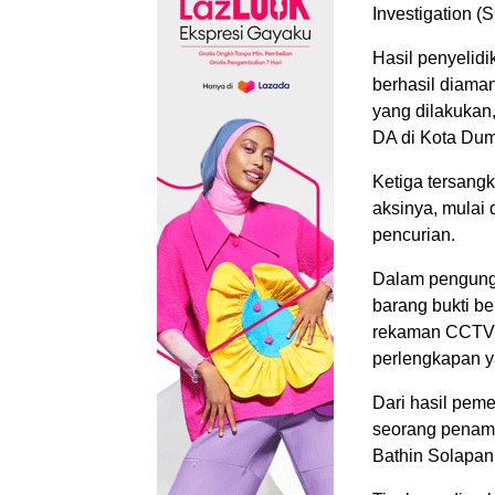
Investigation (
Hasil penyelid
berhasil diama
yang dilakukan
DA di Kota Dum
Ketiga tersang
aksinya, mulai 
pencurian.
Dalam pengungk
barang bukti be
rekaman CCTV, 
perlengkapan y
Dari hasil peme
seorang penam
Bathin Solapan