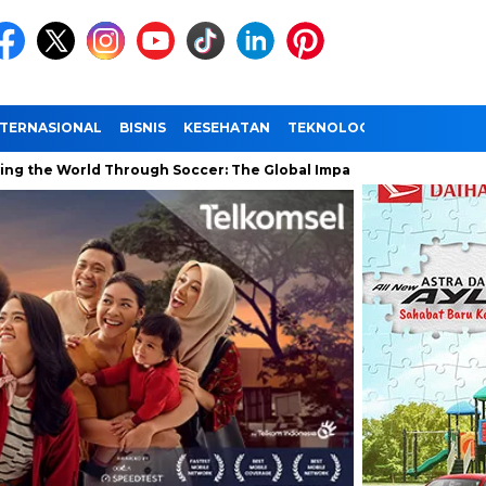
NTERNASIONAL
BISNIS
KESEHATAN
TEKNOLOGI
WISATA
rld Through Soccer: The Global Impact of the World Cup
Rama