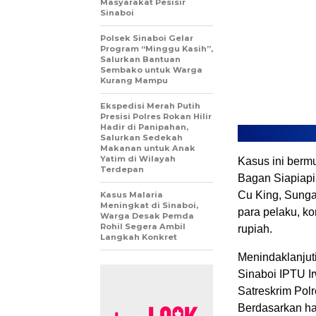
Masyarakat Pesisir
Sinaboi
Polsek Sinaboi Gelar
Program “Minggu Kasih”,
Salurkan Bantuan
Sembako untuk Warga
Kurang Mampu
Ekspedisi Merah Putih
Presisi Polres Rokan Hilir
Hadir di Panipahan,
Salurkan Sedekah
Makanan untuk Anak
Yatim di Wilayah
Kasus ini bermu
Terdepan
Bagan Siapiapi,
Cu King, Sunga
Kasus Malaria
Meningkat di Sinaboi,
para pelaku, ko
Warga Desak Pemda
Rohil Segera Ambil
rupiah.
Langkah Konkret
Menindaklanjuti
Sinaboi IPTU I
Satreskrim Polr
Berdasarkan ha