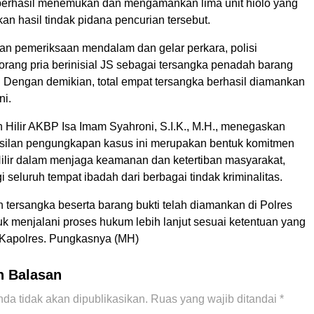
erhasil menemukan dan mengamankan lima unit hiolo yang
n hasil tindak pidana pencurian tersebut.
kan pemeriksaan mendalam dan gelar perkara, polisi
rang pria berinisial JS sebagai tersangka penadah barang
. Dengan demikian, total empat tersangka berhasil diamankan
ni.
 Hilir AKBP Isa Imam Syahroni, S.I.K., M.H., menegaskan
ilan pengungkapan kasus ini merupakan bentuk komitmen
ilir dalam menjaga keamanan dan ketertiban masyarakat,
i seluruh tempat ibadah dari berbagai tindak kriminalitas.
uh tersangka beserta barang bukti telah diamankan di Polres
uk menjalani proses hukum lebih lanjut sesuai ketentuan yang
s Kapolres. Pungkasnya (MH)
n Balasan
da tidak akan dipublikasikan.
Ruas yang wajib ditandai
*