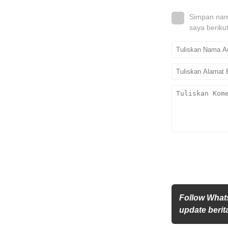
Simpan nama
saya beriku
Follow What
update berita