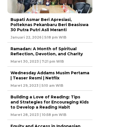
Bupati Asmar Beri Apresiasi,
Polteknas Pekanbaru Beri Beasiswa
30 Putra Putri Asli Meranti
Januari 22, 2026 | 5:18 pm WIB
Ramadan: A Month of Spiritual
Reflection, Devotion, and Charity
Maret 30, 2023 | 7:21 pm WIB
Wednesday Addams Musim Pertama
| Teaser Resmi | Netflix
Maret 29, 2023 | 5:10 am WIB
Building a Love of Reading: Tips
and Strategies for Encouraging Kids
to Develop a Reading Habit
Maret 28, 2023 | 10:58 pm WIB
Equity and Access in Indonesian