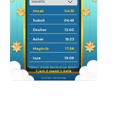
Imsak
04:35
Subuh
04:45
Dzuhur
12:02
Ashar
15:23
Maghrib
17:58
Isya
19:09
Waktu sholat berikutnya dalam:
2 jam 0 menit 0 detik
Sumber: Kemenag