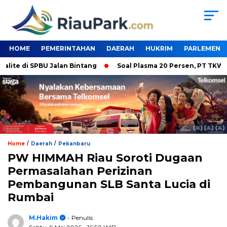
HOME
PEMERINTAHAN
DAERAH
HUKRIM
PARLEMEN
di SPBU Jalan Bintang
Soal Plasma 20 Persen, PT TKWL Tak Pu
/
/
Home
Daerah
Pekanbaru
PW HIMMAH Riau Soroti Dugaan
Permasalahan Perizinan
Pembangunan SLB Santa Lucia di
Rumbai
M.Hakim
- Penulis