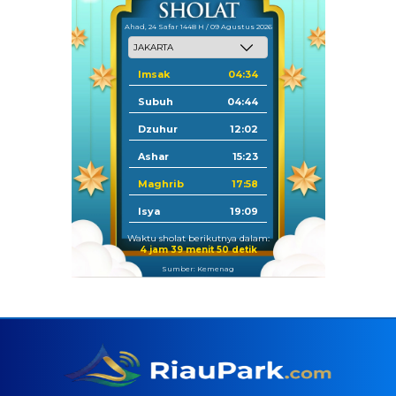
Ahad, 24 Safar 1448 H / 09 Agustus 2026
Imsak
04:34
Subuh
04:44
Dzuhur
12:02
Ashar
15:23
Maghrib
17:58
Isya
19:09
Waktu sholat berikutnya dalam:
4 jam 39 menit 49 detik
Sumber: Kemenag