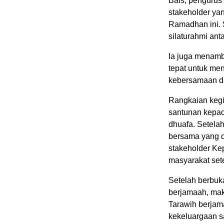
Bais, pengurus 
stakeholder ya
Ramadhan ini. 
silaturahmi ant
Ia juga menam
tepat untuk men
kebersamaan da
Rangkaian kegi
santunan kepa
dhuafa. Setela
bersama yang di
stakeholder Ke
masyarakat set
Setelah berbuk
berjamaah, mak
Tarawih berjam
kekeluargaan sa