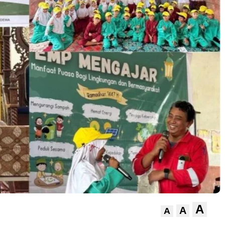
A
A
A