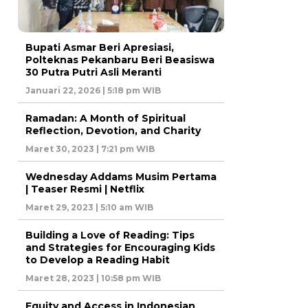
Bupati Asmar Beri Apresiasi,
Polteknas Pekanbaru Beri Beasiswa
30 Putra Putri Asli Meranti
Januari 22, 2026 | 5:18 pm WIB
Ramadan: A Month of Spiritual
Reflection, Devotion, and Charity
Maret 30, 2023 | 7:21 pm WIB
Wednesday Addams Musim Pertama
| Teaser Resmi | Netflix
Maret 29, 2023 | 5:10 am WIB
Building a Love of Reading: Tips
and Strategies for Encouraging Kids
to Develop a Reading Habit
Maret 28, 2023 | 10:58 pm WIB
Equity and Access in Indonesian