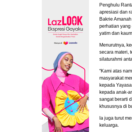
Penghulu Rant
apresiasi dan r
Bakrie Amanah
perhatian yang
yatim dan kaum
Menurutnya, ke
secara materi,
silaturahmi an
“Kami atas nam
masyarakat men
kepada Yayasan
kepada anak-an
sangat berarti 
khususnya di b
Ia juga turut m
keluarga.