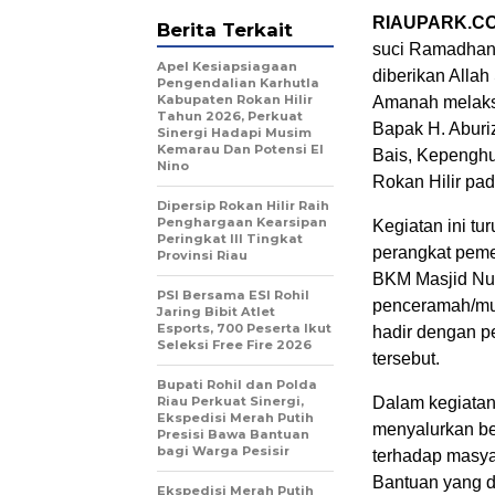
RIAUPARK.CO
Berita Terkait
suci Ramadhan 
Apel Kesiapsiagaan
diberikan All
Pengendalian Karhutla
Kabupaten Rokan Hilir
Amanah melaks
Tahun 2026, Perkuat
Bapak H. Aburi
Sinergi Hadapi Musim
Kemarau Dan Potensi El
Bais, Kepenghu
Nino
Rokan Hilir pad
Dipersip Rokan Hilir Raih
Penghargaan Kearsipan
Kegiatan ini tu
Peringkat III Tingkat
perangkat peme
Provinsi Riau
BKM Masjid Nur
PSI Bersama ESI Rohil
penceramah/mub
Jaring Bibit Atlet
Esports, 700 Peserta Ikut
hadir dengan p
Seleksi Free Fire 2026
tersebut.
Bupati Rohil dan Polda
Riau Perkuat Sinergi,
Dalam kegiata
Ekspedisi Merah Putih
menyalurkan be
Presisi Bawa Bantuan
bagi Warga Pesisir
terhadap masya
Bantuan yang d
Ekspedisi Merah Putih