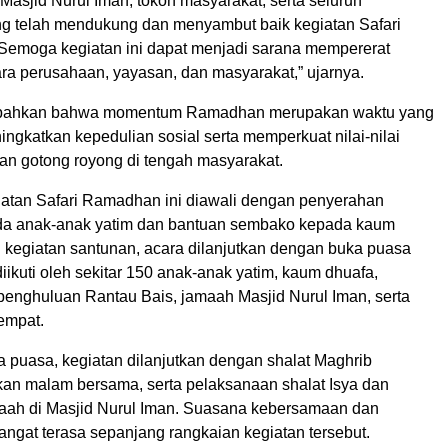
Masjid Nurul Iman, tokoh masyarakat, serta seluruh
ng telah mendukung dan menyambut baik kegiatan Safari
Semoga kegiatan ini dapat menjadi sarana mempererat
ara perusahaan, yayasan, dan masyarakat,” ujarnya.
bahkan bahwa momentum Ramadhan merupakan waktu yang
ingkatkan kepedulian sosial serta memperkuat nilai-nilai
n gotong royong di tengah masyarakat.
atan Safari Ramadhan ini diawali dengan penyerahan
da anak-anak yatim dan bantuan sembako kepada kaum
h kegiatan santunan, acara dilanjutkan dengan buka puasa
ikuti oleh sekitar 150 anak-anak yatim, kaum dhuafa,
penghuluan Rantau Bais, jamaah Masjid Nurul Iman, serta
empat.
a puasa, kegiatan dilanjutkan dengan shalat Maghrib
an malam bersama, serta pelaksanaan shalat Isya dan
aah di Masjid Nurul Iman. Suasana kebersamaan dan
ngat terasa sepanjang rangkaian kegiatan tersebut.