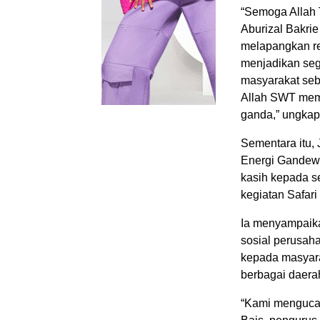
“Semoga Allah 
Aburizal Bakrie
melapangkan re
menjadikan seg
masyarakat seb
Allah SWT memb
ganda,” ungkap
Sementara itu
Energi Gandew
kasih kepada s
kegiatan Safar
Ia menyampaika
sosial perusah
kepada masyara
berbagai daera
“Kami menguca