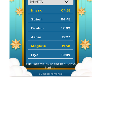
Imsak
04:35
Subuh
04:45
Dzuhur
12:02
Ashar
15:23
Maghrib
17:58
Isya
19:09
Tidak ada waktu sholat berikutnya
hari ini.
Sumber: Kemenag