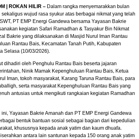
M | ROKAN HILIR –
Dalam rangka menyemarakkan bulan
sekaligus wujud rasa syukur atas berbagai nikmat yang telah
ah SWT, PT EMP Energi Gandewa bersama Yayasan Bakrie
anakan kegiatan Safari Ramadhan & Tasyakur Bin Nikmat
zal Bakrie yang dilaksanakan di Masjid Nurul Iman Rantau
luan Rantau Bais, Kecamatan Tanah Putih, Kabupaten
a Selasa (10/03/2026).
rut dihadiri oleh Penghulu Rantau Bais beserta jajaran
rintahan, Ninik Mamak Kepenghuluan Rantau Bais, Ketua
ul Iman, tokoh masyarakat, Karang Taruna Rantau Bais, para
alligh, serta masyarakat Kepenghuluan Rantau Bais yang
enuh antusias untuk mengikuti rangkaian kegiatan Ramadhan
n ini, Yayasan Bakrie Amanah dan PT EMP Energi Gandewa
rbagai bentuk bantuan sosial sebagai bagian dari kepedulian
rakat, khususnya kepada anak yatim dan kaum dhuafa.
iserahkan antara lain santunan kepada 150 orang anak yatim