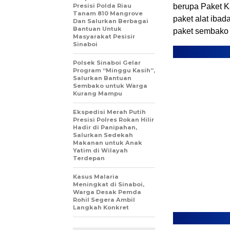
Presisi Polda Riau
berupa Paket 
Tanam 810 Mangrove
paket alat iba
Dan Salurkan Berbagai
Bantuan Untuk
paket sembako 
Masyarakat Pesisir
Sinaboi
Polsek Sinaboi Gelar
Program “Minggu Kasih”,
Salurkan Bantuan
Sembako untuk Warga
Kurang Mampu
Ekspedisi Merah Putih
Presisi Polres Rokan Hilir
Hadir di Panipahan,
Salurkan Sedekah
Makanan untuk Anak
Yatim di Wilayah
Terdepan
Kasus Malaria
Meningkat di Sinaboi,
Warga Desak Pemda
Rohil Segera Ambil
Langkah Konkret