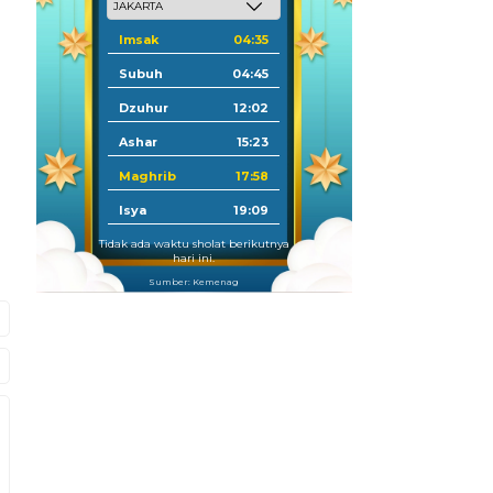
Imsak
04:35
Subuh
04:45
Dzuhur
12:02
Ashar
15:23
Maghrib
17:58
Isya
19:09
Tidak ada waktu sholat berikutnya
hari ini.
Sumber: Kemenag