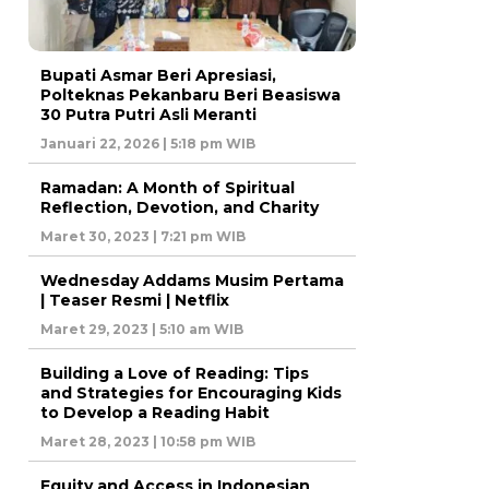
Bupati Asmar Beri Apresiasi,
Polteknas Pekanbaru Beri Beasiswa
30 Putra Putri Asli Meranti
Januari 22, 2026 | 5:18 pm WIB
Ramadan: A Month of Spiritual
Reflection, Devotion, and Charity
Maret 30, 2023 | 7:21 pm WIB
Wednesday Addams Musim Pertama
| Teaser Resmi | Netflix
Maret 29, 2023 | 5:10 am WIB
Building a Love of Reading: Tips
and Strategies for Encouraging Kids
to Develop a Reading Habit
Maret 28, 2023 | 10:58 pm WIB
Equity and Access in Indonesian