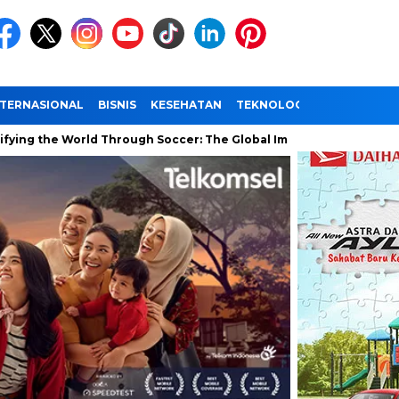
NTERNASIONAL
BISNIS
KESEHATAN
TEKNOLOGI
WISATA
World Through Soccer: The Global Impact of the World Cup
Ra