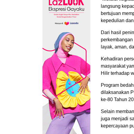
langsung kepad
bertujuan mempe
kepedulian dan
Dari hasil pen
perkembangan p
layak, aman, d
Kehadiran perso
masyarakat yan
Hilir terhadap
Program bedah 
dilaksanakan P
ke-80 Tahun 20
Selain membant
juga menjadi s
kepercayaan pub