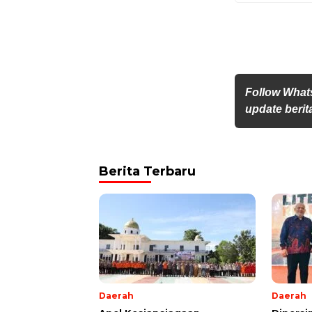
Follow What
update berita
Berita Terbaru
Daerah
Daerah