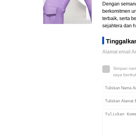
Dengan semanga
berkomitmen un
terbaik, serta 
sejahtera dan 
Tinggalka
Alamat email An
Simpan nama
saya beriku