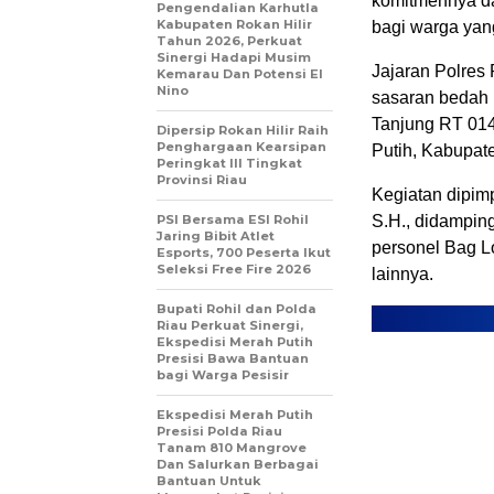
komitmennya d
Pengendalian Karhutla
Kabupaten Rokan Hilir
bagi warga yan
Tahun 2026, Perkuat
Sinergi Hadapi Musim
Jajaran Polres
Kemarau Dan Potensi El
Nino
sasaran bedah r
Tanjung RT 01
Dipersip Rokan Hilir Raih
Penghargaan Kearsipan
Putih, Kabupate
Peringkat III Tingkat
Provinsi Riau
Kegiatan dipim
PSI Bersama ESI Rohil
S.H., didampin
Jaring Bibit Atlet
personel Bag Lo
Esports, 700 Peserta Ikut
Seleksi Free Fire 2026
lainnya.
Bupati Rohil dan Polda
Riau Perkuat Sinergi,
Ekspedisi Merah Putih
Presisi Bawa Bantuan
bagi Warga Pesisir
Ekspedisi Merah Putih
Presisi Polda Riau
Tanam 810 Mangrove
Dan Salurkan Berbagai
Bantuan Untuk