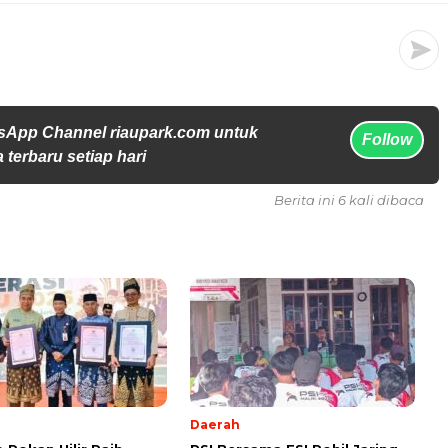
sApp Channel riaupark.com untuk
Follow
 terbaru setiap hari
Berita ini 6 kali dibaca
Daerah