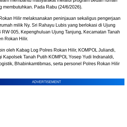
alam membantu masyarakat melalui program bedah rumah
g membutuhkan. Pada Rabu (24/6/2026).
 Rokan Hilir melaksanakan peninjauan sekaligus pengerjaan
umah milik Ny. Sri Rahayu Lubis yang berlokasi di Ujung
4 RW 005, Kepenghuluan Ujung Tanjung, Kecamatan Tanah
n Rokan Hilir.
pin oleh Kabag Log Polres Rokan Hilir, KOMPOL Juliandi,
gi Kapolsek Tanah Putih KOMPOL Yosep Yudi Indranaldi,
gistik, Bhabinkamtibmas, serta personel Polres Rokan Hilir
ADVERTISEMENT