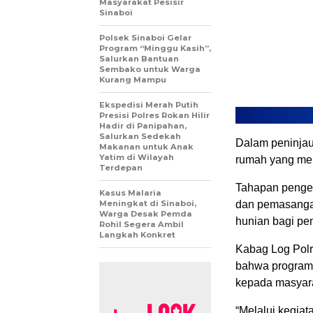
Masyarakat Pesisir
Sinaboi
Polsek Sinaboi Gelar
Program “Minggu Kasih”,
Salurkan Bantuan
Sembako untuk Warga
Kurang Mampu
Ekspedisi Merah Putih
Presisi Polres Rokan Hilir
Hadir di Panipahan,
Salurkan Sedekah
Dalam peninjau
Makanan untuk Anak
Yatim di Wilayah
rumah yang menj
Terdepan
Tahapan penger
Kasus Malaria
Meningkat di Sinaboi,
dan pemasanga
Warga Desak Pemda
hunian bagi pe
Rohil Segera Ambil
Langkah Konkret
Kabag Log Polr
bahwa program 
kepada masyar
“Melalui kegiat