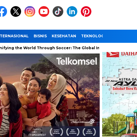
NTERNASIONAL
BISNIS
KESEHATAN
TEKNOLOGI
WISATA
orld Through Soccer: The Global Impact of the World Cup
Ra