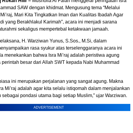
 Rokan Hilir –
Musholla Al Falah menggelar peringatan Isra
uhammad SAW dengan khidmat. Mengusung tema “Melalui
 Mi’raj, Mari Kita Tingkatkan Iman dan Kualitas Ibadah Agar
di yang Berakhlakul Karimah”, acara ini menjadi sarana
aturahmi sekaligus mempertebal ketakwaan jamaah.
Pelaksana, H. Warziwan Yunus, S.Sos., M.Si, dalam
nyampaikan rasa syukur atas terselenggaranya acara ini
 Ia menekankan bahwa Isra Mi’raj adalah peristiwa agung
perintah besar dari Allah SWT kepada Nabi Muhammad
r biasa ini merupakan perjalanan yang sangat agung. Makna
sra Mi’raj adalah agar kita selalu istiqomah dalam menjalankan
u sebagai pondasi utama bagi setiap Muslim,” ujar Warziwan.
ADVERTISEMENT