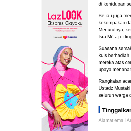
di kehidupan se
Beliau juga me
kekompakan da
Menurutnya, ke
Isra Mi’raj di t
Suasana semaki
kuis berhadiah
mereka atas ce
upaya menanamk
Rangkaian acar
Ustadz Mustaki
seluruh warga 
Tinggalka
Alamat email An