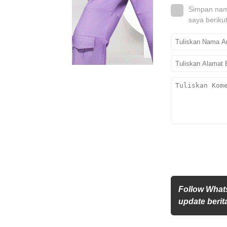
Simpan nama
saya beriku
Follow What
update berita