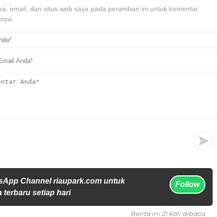
, email, dan situs web saya pada peramban ini untuk komentar
tnya.
sApp Channel riaupark.com untuk
Follow
 terbaru setiap hari
Berita ini 21 kali dibaca