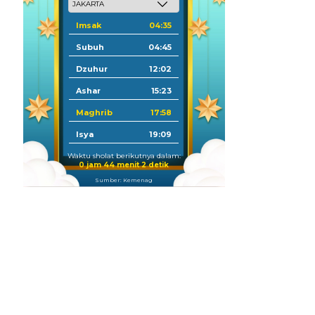
Imsak
04:35
Subuh
04:45
Dzuhur
12:02
Ashar
15:23
Maghrib
17:58
Isya
19:09
Waktu sholat berikutnya dalam:
0 jam 44 menit 0 detik
Sumber: Kemenag