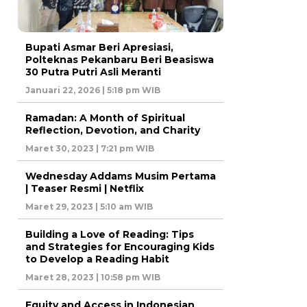
Bupati Asmar Beri Apresiasi,
Polteknas Pekanbaru Beri Beasiswa
30 Putra Putri Asli Meranti
Januari 22, 2026 | 5:18 pm WIB
Ramadan: A Month of Spiritual
Reflection, Devotion, and Charity
Maret 30, 2023 | 7:21 pm WIB
Wednesday Addams Musim Pertama
| Teaser Resmi | Netflix
Maret 29, 2023 | 5:10 am WIB
Building a Love of Reading: Tips
and Strategies for Encouraging Kids
to Develop a Reading Habit
Maret 28, 2023 | 10:58 pm WIB
Equity and Access in Indonesian