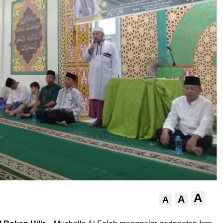
A
A
A