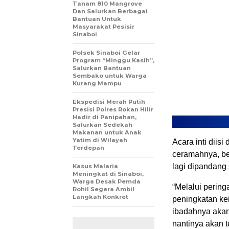
Tanam 810 Mangrove
Dan Salurkan Berbagai
Bantuan Untuk
Masyarakat Pesisir
Sinaboi
Polsek Sinaboi Gelar
Program “Minggu Kasih”,
Salurkan Bantuan
Sembako untuk Warga
Kurang Mampu
Ekspedisi Merah Putih
Presisi Polres Rokan Hilir
Hadir di Panipahan,
Salurkan Sedekah
Makanan untuk Anak
Yatim di Wilayah
Acara inti diis
Terdepan
ceramahnya, be
lagi dipandang
Kasus Malaria
Meningkat di Sinaboi,
Warga Desak Pemda
“Melalui pering
Rohil Segera Ambil
Langkah Konkret
peningkatan ke
ibadahnya akan 
nantinya akan t