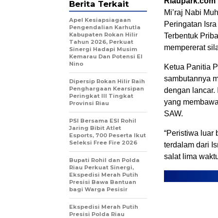
Riaupark.com |
Berita Terkait
Mi’raj Nabi M
Apel Kesiapsiagaan
Peringatan Isra
Pengendalian Karhutla
Kabupaten Rokan Hilir
Terbentuk Priba
Tahun 2026, Perkuat
mempererat sil
Sinergi Hadapi Musim
Kemarau Dan Potensi El
Nino
Ketua Panitia 
sambutannya me
Dipersip Rokan Hilir Raih
Penghargaan Kearsipan
dengan lancar.
Peringkat III Tingkat
yang membawa 
Provinsi Riau
SAW.
PSI Bersama ESI Rohil
Jaring Bibit Atlet
“Peristiwa lua
Esports, 700 Peserta Ikut
Seleksi Free Fire 2026
terdalam dari I
salat lima wakt
Bupati Rohil dan Polda
Riau Perkuat Sinergi,
Ekspedisi Merah Putih
Presisi Bawa Bantuan
bagi Warga Pesisir
Ekspedisi Merah Putih
Presisi Polda Riau