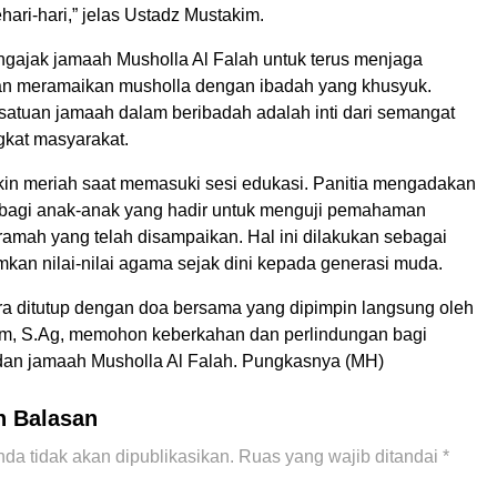
hari-hari,” jelas Ustadz Mustakim.
ngajak jamaah Musholla Al Falah untuk terus menjaga
n meramaikan musholla dengan ibadah yang khusyuk.
satuan jamaah dalam beribadah adalah inti dari semangat
ingkat masyarakat.
n meriah saat memasuki sesi edukasi. Panitia mengadakan
 bagi anak-anak yang hadir untuk menguji pemahaman
ramah yang telah disampaikan. Hal ini dilakukan sebagai
an nilai-nilai agama sejak dini kepada generasi muda.
a ditutup dengan doa bersama yang dipimpin langsung oleh
m, S.Ag, memohon keberkahan dan perlindungan bagi
dan jamaah Musholla Al Falah. Pungkasnya (MH)
n Balasan
da tidak akan dipublikasikan.
Ruas yang wajib ditandai
*