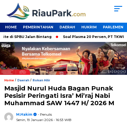
HOME
PEMERINTAHAN
DAERAH
HUKRIM
PARLEMEN
di SPBU Jalan Bintang
Soal Plasma 20 Persen, PT TKWL Tak P
/
/
Home
Daerah
Rokan Hilir
Masjid Nurul Huda Bagan Punak
Pesisir Peringati Isra’ Mi’raj Nabi
Muhammad SAW 1447 H/ 2026 M
M.Hakim
- Penulis
Senin, 19 Januari 2026
- 16:53 WIB