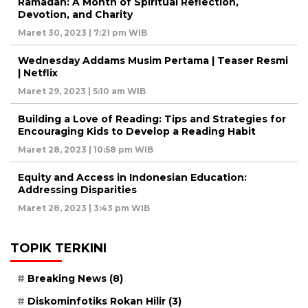
Ramadan: A Month of Spiritual Reflection,
Devotion, and Charity
Maret 30, 2023 | 7:21 pm WIB
Wednesday Addams Musim Pertama | Teaser Resmi
| Netflix
Maret 29, 2023 | 5:10 am WIB
Building a Love of Reading: Tips and Strategies for
Encouraging Kids to Develop a Reading Habit
Maret 28, 2023 | 10:58 pm WIB
Equity and Access in Indonesian Education:
Addressing Disparities
Maret 28, 2023 | 3:43 pm WIB
TOPIK TERKINI
Breaking News
(8)
Diskominfotiks Rokan Hilir
(3)