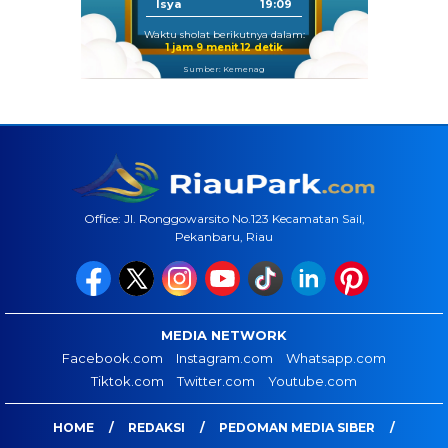
Isya
19:09
Waktu sholat berikutnya dalam:
1 jam 9 menit 12 detik
Sumber: Kemenag
Office: Jl. Ronggowarsito No.123 Kecamatan Sail,
Pekanbaru, Riau
MEDIA NETWORK
Facebook.com
Instagram.com
Whatsapp.com
Tiktok.com
Twitter.com
Youtube.com
HOME
REDAKSI
PEDOMAN MEDIA SIBER