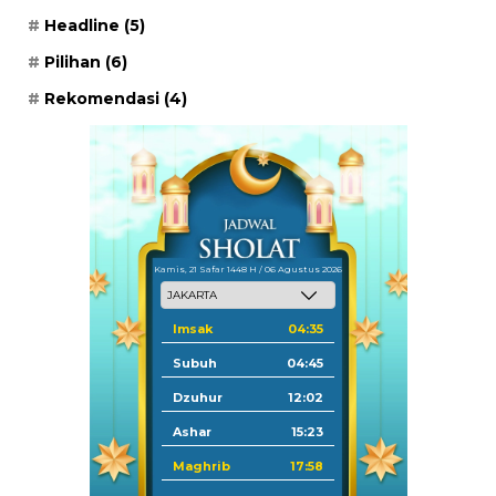
Headline
(5)
Pilihan
(6)
Rekomendasi
(4)
Kamis, 21 Safar 1448 H / 06 Agustus 2026
Imsak
04:35
Subuh
04:45
Dzuhur
12:02
Ashar
15:23
Maghrib
17:58