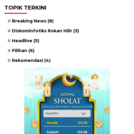
TOPIK TERKINI
Breaking News
(8)
Diskominfotiks Rokan Hilir
(3)
Headline
(5)
Pilihan
(6)
Rekomendasi
(4)
Sabtu, 23 Safar 1448 H / 08 Agustus 2026
Imsak
04:35
Subuh
04:45