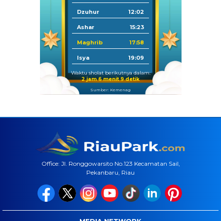
Dzuhur
12:02
Ashar
15:23
Maghrib
17:58
Isya
19:09
Waktu sholat berikutnya dalam:
2 jam 6 menit 8 detik
Sumber: Kemenag
Office: Jl. Ronggowarsito No.123 Kecamatan Sail,
Pekanbaru, Riau