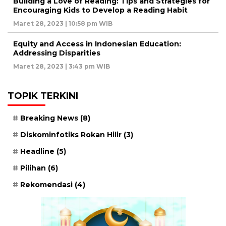
Building a Love of Reading: Tips and Strategies for
Encouraging Kids to Develop a Reading Habit
Maret 28, 2023 | 10:58 pm WIB
Equity and Access in Indonesian Education:
Addressing Disparities
Maret 28, 2023 | 3:43 pm WIB
TOPIK TERKINI
Breaking News
(8)
Diskominfotiks Rokan Hilir
(3)
Headline
(5)
Pilihan
(6)
Rekomendasi
(4)