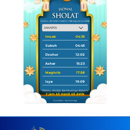
Sabtu, 23 Safar 1448 H / 08 Agustus 2026
Imsak
04:35
Subuh
04:45
Dzuhur
12:02
Ashar
15:23
Maghrib
17:58
Isya
19:09
Waktu sholat berikutnya dalam:
2 jam 46 menit 45 detik
Sumber: Kemenag