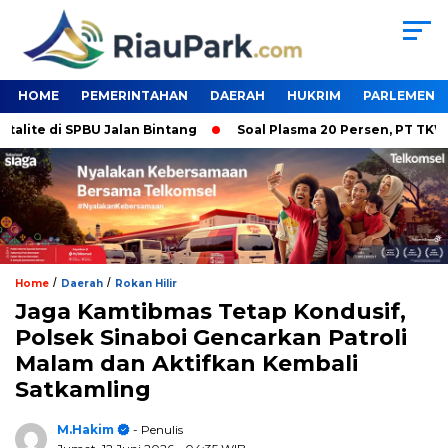
HOME
PEMERINTAHAN
DAERAH
HUKRIM
PARLEMEN
e di SPBU Jalan Bintang
Soal Plasma 20 Persen, PT TKWL Tak
/
/
Home
Daerah
Rokan Hilir
Jaga Kamtibmas Tetap Kondusif,
Polsek Sinaboi Gencarkan Patroli
Malam dan Aktifkan Kembali
Satkamling
M.Hakim
- Penulis