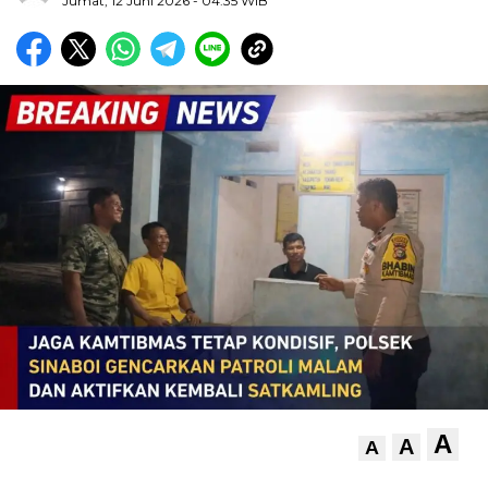
Jumat, 12 Juni 2026
- 04:35 WIB
A
A
A