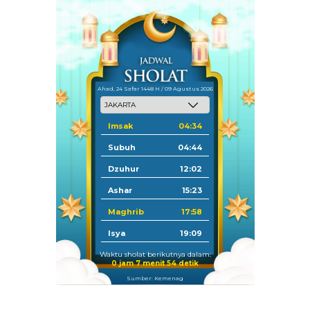
Ahad, 24 Safar 1448 H / 09 Agustus 2026
Imsak
04:34
Subuh
04:44
Dzuhur
12:02
Ashar
15:23
Maghrib
17:58
Isya
19:09
Waktu sholat berikutnya dalam:
0 jam 7 menit 53 detik
Sumber: Kemenag