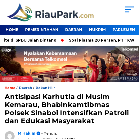
HOME
PEMERINTAHAN
DAERAH
HUKRIM
PARLEMEN
di SPBU Jalan Bintang
Soal Plasma 20 Persen, PT TKWL Tak P
/
/
Home
Daerah
Rokan Hilir
Antisipasi Karhutla di Musim
Kemarau, Bhabinkamtibmas
Polsek Sinaboi Intensifkan Patroli
dan Edukasi Masyarakat
M.Hakim
- Penulis